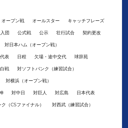
オープン戦
オールスター
キャッチフレーズ
入団
公式戦
公示
壮行試合
契約更改
対日本ハム（オープン戦）
本代表
日程
欠場・途中交代
球辞苑
紅白戦
対ソフトバンク（練習試合）
対横浜（オープン戦）
神
対中日
対巨人
対広島
日本代表
ンク（CSファイナル）
対西武（練習試合）