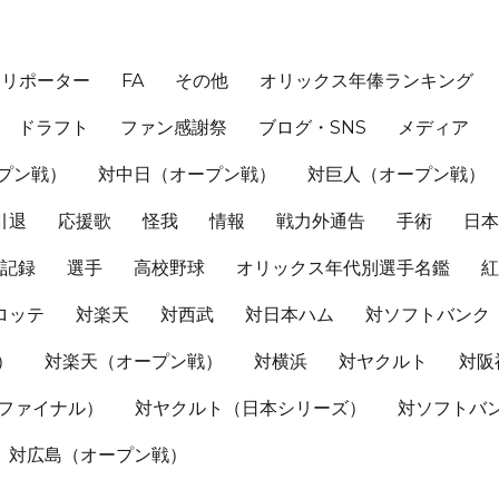
、リポーター
FA
その他
オリックス年俸ランキング
ドラフト
ファン感謝祭
ブログ・SNS
メディア
プン戦）
対中日（オープン戦）
対巨人（オープン戦）
引退
応援歌
怪我
情報
戦力外通告
手術
日
記録
選手
高校野球
オリックス年代別選手名鑑
ロッテ
対楽天
対西武
対日本ハム
対ソフトバンク
）
対楽天（オープン戦）
対横浜
対ヤクルト
対阪
Sファイナル）
対ヤクルト（日本シリーズ）
対ソフトバ
対広島（オープン戦）