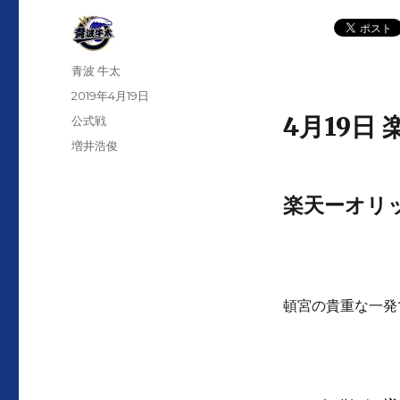
投
青波 牛太
稿
投
2019年4月19日
者
稿
4月19日
カ
公式戦
日:
テ
タ
増井浩俊
ゴ
グ
リ
ー
楽天ーオリッ
頓宮の貴重な一発