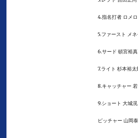
4.指名打者 ロメロ
5.ファースト メ
6.サード 頓宮裕真
7.ライト 杉本裕太
8.キャッチャー 
9.ショート 大城
ピッチャー 山岡