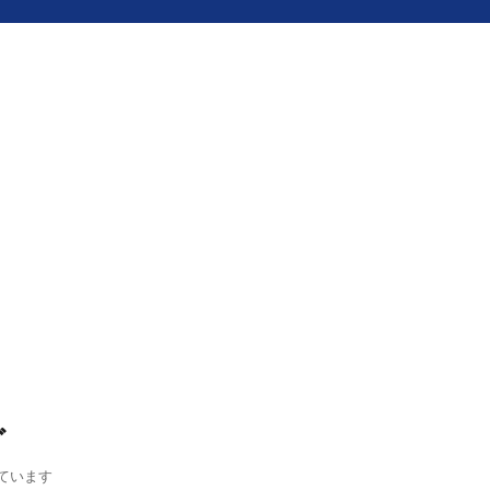
グ
ています