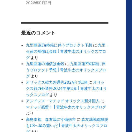
2026年8月2日
最近のコメント
九里亜蓮FA移籍に伴うプロテクト予想
に
九里
亜蓮の補償は金銭 | 青波牛太のオリックスブロ
グ
より
九里亜蓮の補償は金銭
に
九里亜蓮FA移籍に伴
うプロテクト予想 | 青波牛太のオリックスブロ
グ
より
オリックス戦力外通告2024年第1弾
に
オリッ
クス戦力外通告2024年第2弾 | 青波牛太のオリ
ックスブログ
より
アンドレス・マチャド オリックス新外国人
に
マチャド残留！ | 青波牛太のオリックスブログ
より
高島泰都、森友哉に守備妨害
に
森友哉戦線離脱
もCSへ望み繋いだ | 青波牛太のオリックスブロ
グ
より