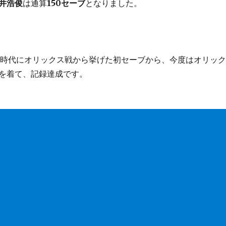
井浩俊
は通算
150セーブ
となりました。
ハム時代にオリックス戦から挙げた初セーブから、今度はオリック
を着て、記録達成です。