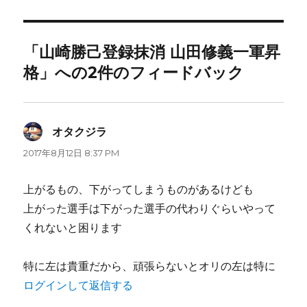
者
日:
ゴ
リ
ー
「山崎勝己登録抹消 山田修義一軍昇
格」への2件のフィードバック
オタクジラ
よ
り:
2017年8月12日 8:37 PM
上がるもの、下がってしまうものがあるけども
上がった選手は下がった選手の代わりぐらいやって
くれないと困ります
特に左は貴重だから、頑張らないとオリの左は特に
ログインして返信する