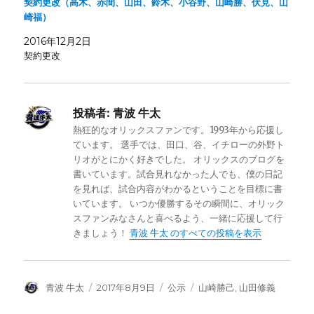
契約更改（高木、赤間、山田、鈴木、小谷野、山崎勝、伏見、山
崎福）
2016年12月2日
契約更改
投稿者:
青波 牛太
熱狂的なオリックスファンです。1993年から応援し
ています。 選手では、田口、谷、イチローの外野ト
リオがとにかく好きでした。 オリックスのブログを
書いています。試合見れなかった人でも、僕の日記
を見れば、試合内容がわかるということを目標に書
いています。 いつか優勝するその瞬間に、オリック
スファンみなさんと喜べるよう、一緒に応援して行
きましょう！
青波 牛太 のすべての投稿を表示
投
投
カ
タ
青波 牛太
2017年8月9日
公示
山崎勝己
,
山田修義
稿
稿
テ
グ