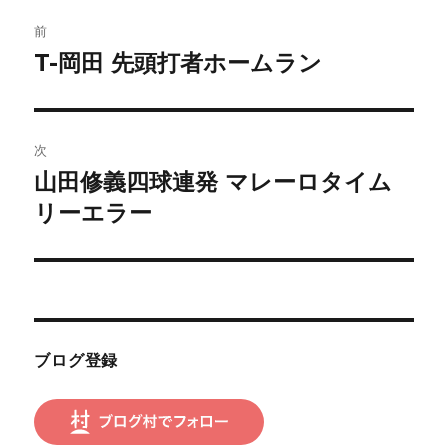
投
前
稿
T-岡田 先頭打者ホームラン
前
の
ナ
投
ビ
稿:
次
ゲ
山田修義四球連発 マレーロタイム
次
の
リーエラー
ー
投
シ
稿:
ョ
ン
ブログ登録