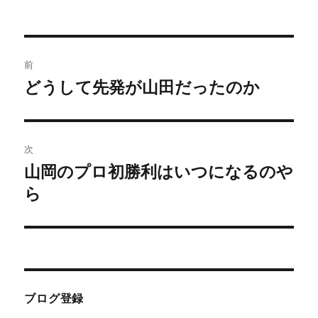
投
前
稿
どうして先発が山田だったのか
前
の
ナ
投
ビ
稿:
次
ゲ
山岡のプロ初勝利はいつになるのや
次
の
ら
ー
投
シ
稿:
ョ
ン
ブログ登録