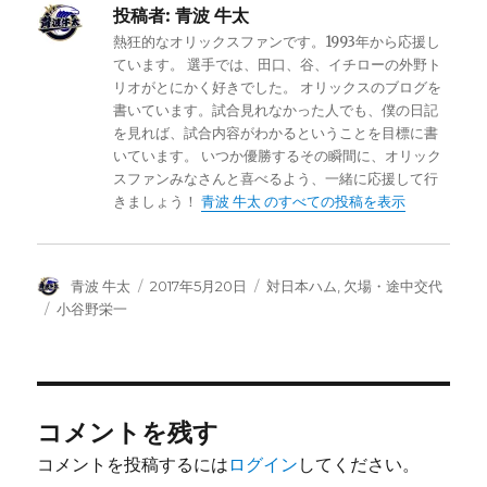
投稿者:
青波 牛太
熱狂的なオリックスファンです。1993年から応援し
ています。 選手では、田口、谷、イチローの外野ト
リオがとにかく好きでした。 オリックスのブログを
書いています。試合見れなかった人でも、僕の日記
を見れば、試合内容がわかるということを目標に書
いています。 いつか優勝するその瞬間に、オリック
スファンみなさんと喜べるよう、一緒に応援して行
きましょう！
青波 牛太 のすべての投稿を表示
投
投
カ
青波 牛太
2017年5月20日
対日本ハム
,
欠場・途中交代
稿
稿
テ
タ
小谷野栄一
者
日:
ゴ
グ
リ
ー
コメントを残す
コメントを投稿するには
ログイン
してください。