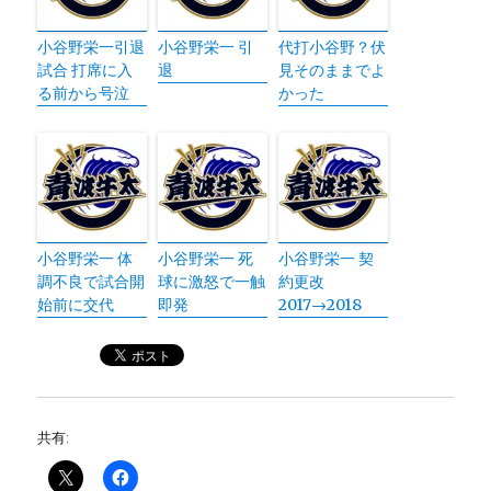
小谷野栄一引退
小谷野栄一 引
代打小谷野？伏
試合 打席に入
退
見そのままでよ
る前から号泣
かった
小谷野栄一 体
小谷野栄一 死
小谷野栄一 契
調不良で試合開
球に激怒で一触
約更改
始前に交代
即発
2017→2018
共有: