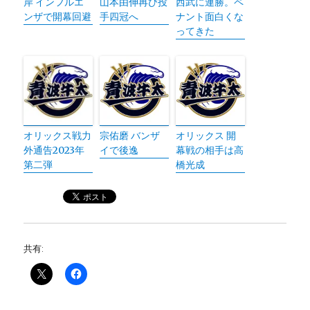
岸 インフルエ
山本由伸再び投
西武に連勝。ペ
ンザで開幕回避
手四冠へ
ナント面白くな
ってきた
オリックス戦力
宗佑磨 バンザ
オリックス 開
外通告2023年
イで後逸
幕戦の相手は高
第二弾
橋光成
共有: