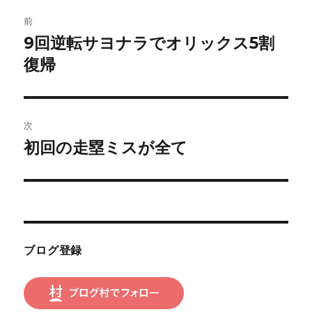
投
前
稿
9回逆転サヨナラでオリックス5割
前
の
復帰
ナ
投
ビ
稿:
ゲ
次
初回の走塁ミスが全て
次
ー
の
シ
投
稿:
ョ
ン
ブログ登録