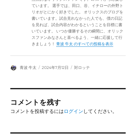
ています。 選手では、田口、谷、イチローの外野ト
リオがとにかく好きでした。 オリックスのブログを
書いています。試合見れなかった人でも、僕の日記
を見れば、試合内容がわかるということを目標に書
いています。 いつか優勝するその瞬間に、オリック
スファンみなさんと喜べるよう、一緒に応援して行
きましょう！
青波 牛太 のすべての投稿を表示
投
投
カ
青波 牛太
2024年7月12日
対ロッテ
稿
稿
テ
者
日:
ゴ
リ
ー
コメントを残す
コメントを投稿するには
ログイン
してください。