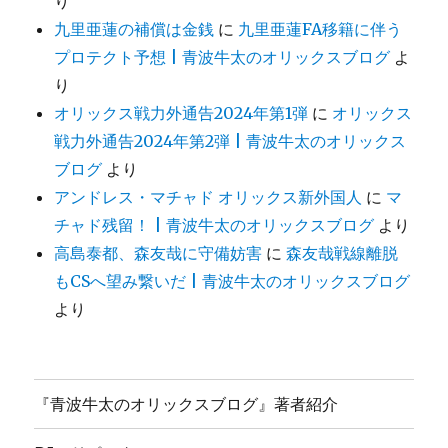
り
九里亜蓮の補償は金銭
に
九里亜蓮FA移籍に伴う
プロテクト予想 | 青波牛太のオリックスブログ
よ
り
オリックス戦力外通告2024年第1弾
に
オリックス
戦力外通告2024年第2弾 | 青波牛太のオリックス
ブログ
より
アンドレス・マチャド オリックス新外国人
に
マ
チャド残留！ | 青波牛太のオリックスブログ
より
高島泰都、森友哉に守備妨害
に
森友哉戦線離脱
もCSへ望み繋いだ | 青波牛太のオリックスブログ
より
『青波牛太のオリックスブログ』著者紹介