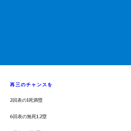
再三のチャンスを
2回表の1死満塁
6回表の無死1.2塁