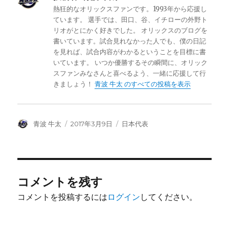
熱狂的なオリックスファンです。1993年から応援し
ています。 選手では、田口、谷、イチローの外野ト
リオがとにかく好きでした。 オリックスのブログを
書いています。試合見れなかった人でも、僕の日記
を見れば、試合内容がわかるということを目標に書
いています。 いつか優勝するその瞬間に、オリック
スファンみなさんと喜べるよう、一緒に応援して行
きましょう！
青波 牛太 のすべての投稿を表示
投
投
カ
青波 牛太
2017年3月9日
日本代表
稿
稿
テ
者
日:
ゴ
リ
ー
コメントを残す
コメントを投稿するには
ログイン
してください。