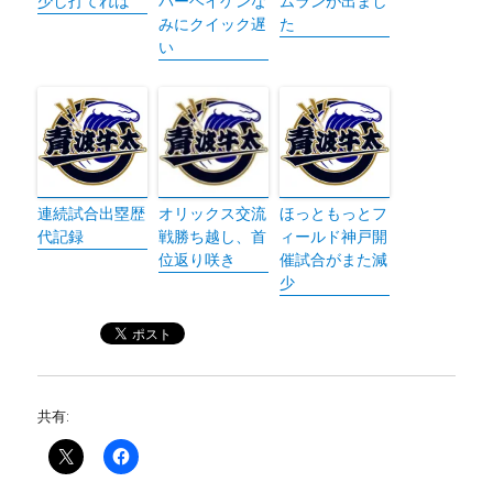
少し打てれば
バーヘイゲンな
ムランが出まし
みにクイック遅
た
い
連続試合出塁歴
オリックス交流
ほっともっとフ
代記録
戦勝ち越し、首
ィールド神戸開
位返り咲き
催試合がまた減
少
共有: