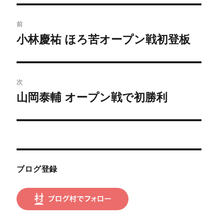
投
前
稿
小林慶祐 ほろ苦オープン戦初登板
前
の
ナ
投
ビ
稿:
次
ゲ
山岡泰輔 オープン戦で初勝利
次
の
ー
投
シ
稿:
ョ
ブログ登録
ン