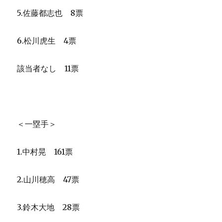
5.佐藤都志也 8票
6.松川虎生 4票
該当者なし 11票
＜一塁手＞
1.中村晃 161票
2.山川穂高 47票
3.鈴木大地 28票