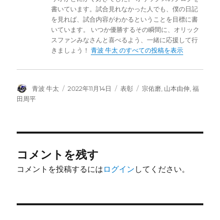
書いています。試合見れなかった人でも、僕の日記
を見れば、試合内容がわかるということを目標に書
いています。 いつか優勝するその瞬間に、オリック
スファンみなさんと喜べるよう、一緒に応援して行
きましょう！
青波 牛太 のすべての投稿を表示
投
投
カ
タ
青波 牛太
2022年11月14日
表彰
宗佑磨
,
山本由伸
,
福
稿
稿
テ
グ
田周平
者
日:
ゴ
リ
ー
コメントを残す
コメントを投稿するには
ログイン
してください。
投