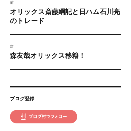
前
稿
オリックス斎藤綱記と日ハム石川亮
前
の
のトレード
ナ
投
ビ
稿:
ゲ
次
森友哉オリックス移籍！
次
ー
の
シ
投
稿:
ョ
ン
ブログ登録