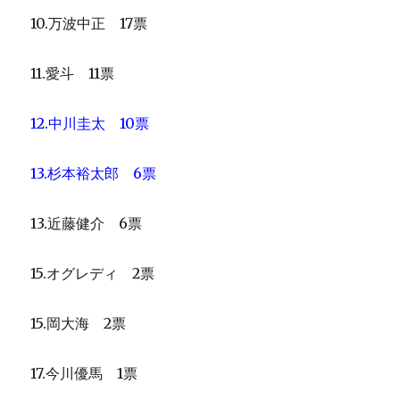
10.万波中正 17票
11.愛斗 11票
12.中川圭太 10票
13.杉本裕太郎 6票
13.近藤健介 6票
15.オグレディ 2票
15.岡大海 2票
17.今川優馬 1票