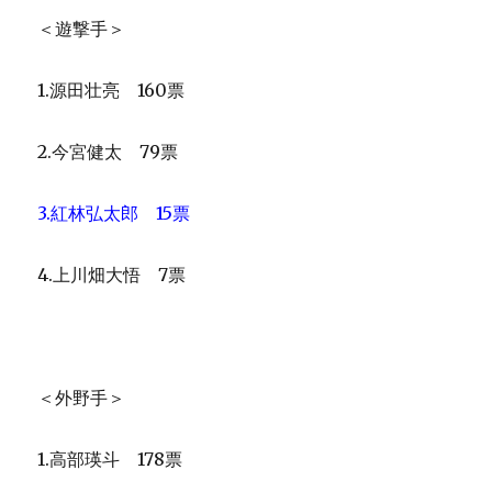
＜遊撃手＞
1.源田壮亮 160票
2.今宮健太 79票
3.紅林弘太郎 15票
4.上川畑大悟 7票
＜外野手＞
1.高部瑛斗 178票