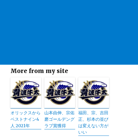
More from my site
オリックスから
山本由伸、宗佑
福田、宗、吉田
ベストナイン4
磨ゴールデング
正、杉本の並び
人 2021年
ラブ賞獲得
は変えない方が
いい