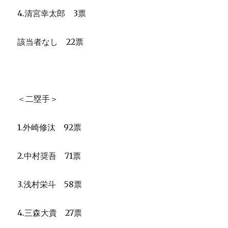
4.清宮幸太郎 3票
該当者なし 22票
＜二塁手＞
1.外崎修汰 92票
2.中村奨吾 71票
3.浅村栄斗 58票
4.三森大貴 27票