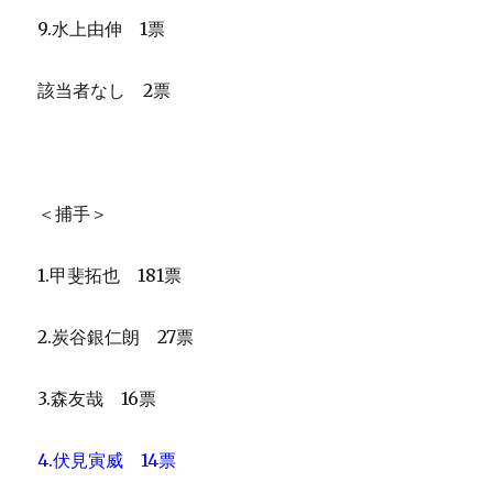
9.水上由伸 1票
該当者なし 2票
＜捕手＞
1.甲斐拓也 181票
2.炭谷銀仁朗 27票
3.森友哉 16票
4.伏見寅威 14票