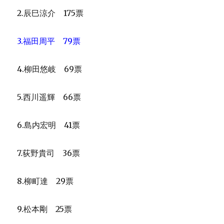
2.辰巳涼介 175票
3.福田周平 79票
4.柳田悠岐 69票
5.西川遥輝 66票
6.島内宏明 41票
7.荻野貴司 36票
8.柳町達 29票
9.松本剛 25票