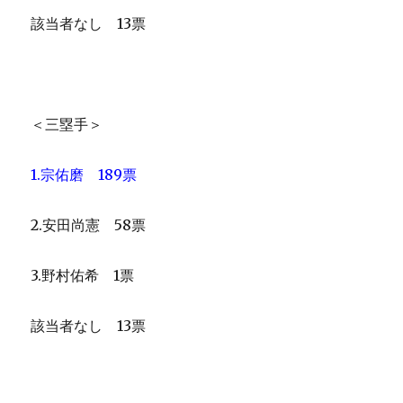
該当者なし 13票
＜三塁手＞
1.宗佑磨 189票
2.安田尚憲 58票
3.野村佑希 1票
該当者なし 13票