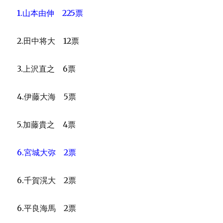
1.山本由伸 225票
2.田中将大 12票
3.上沢直之 6票
4.伊藤大海 5票
5.加藤貴之 4票
6.宮城大弥 2票
6.千賀滉大 2票
6.平良海馬 2票