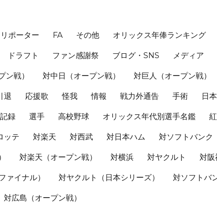
、リポーター
FA
その他
オリックス年俸ランキング
ドラフト
ファン感謝祭
ブログ・SNS
メディア
プン戦）
対中日（オープン戦）
対巨人（オープン戦）
引退
応援歌
怪我
情報
戦力外通告
手術
日
記録
選手
高校野球
オリックス年代別選手名鑑
ロッテ
対楽天
対西武
対日本ハム
対ソフトバンク
）
対楽天（オープン戦）
対横浜
対ヤクルト
対阪
Sファイナル）
対ヤクルト（日本シリーズ）
対ソフトバ
対広島（オープン戦）