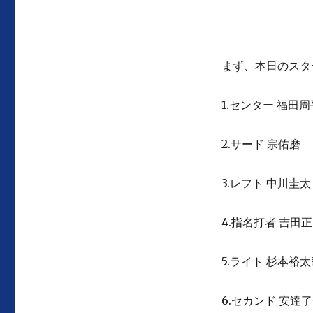
まず、本日のスタ
1.センター 福田周
2.サード 宗佑磨
3.レフト 中川圭太
4.指名打者 吉田
5.ライト 杉本裕太
6.セカンド 安達