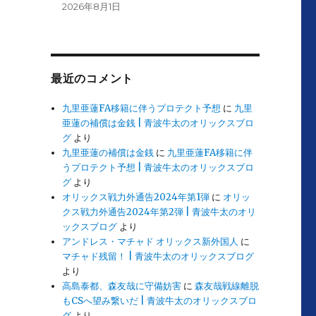
2026年8月1日
最近のコメント
九里亜蓮FA移籍に伴うプロテクト予想
に
九里
亜蓮の補償は金銭 | 青波牛太のオリックスブロ
グ
より
九里亜蓮の補償は金銭
に
九里亜蓮FA移籍に伴
うプロテクト予想 | 青波牛太のオリックスブロ
グ
より
オリックス戦力外通告2024年第1弾
に
オリッ
クス戦力外通告2024年第2弾 | 青波牛太のオリ
ックスブログ
より
アンドレス・マチャド オリックス新外国人
に
マチャド残留！ | 青波牛太のオリックスブログ
より
高島泰都、森友哉に守備妨害
に
森友哉戦線離脱
もCSへ望み繋いだ | 青波牛太のオリックスブロ
グ
より