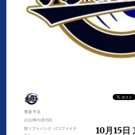
投
青波 牛太
稿
投
2022年10月15日
者
稿
10月15
カ
対ソフトバンク（CSファイナ
日:
テ
ル）