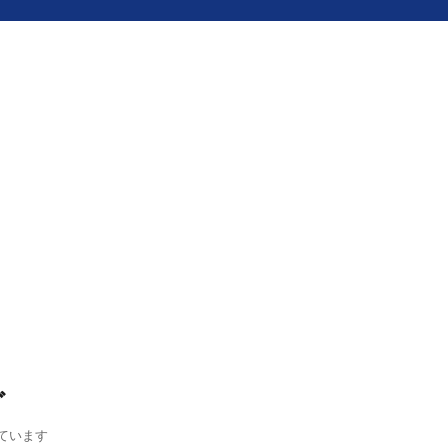
グ
ています