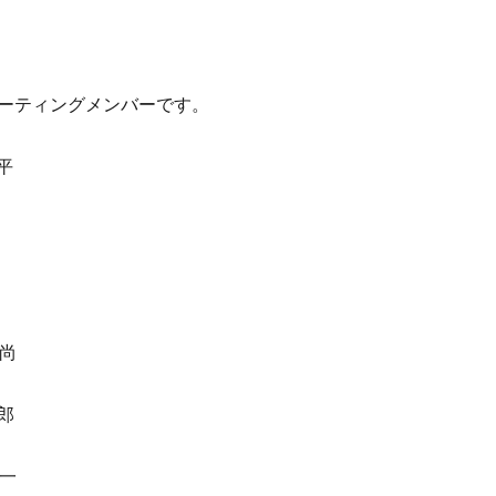
ーティングメンバーです。
平
正尚
郎
了一