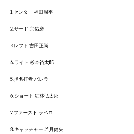
1.センター 福田周平
2.サード 宗佑磨
3.レフト 吉田正尚
4.ライト 杉本裕太郎
5.指名打者 バレラ
6.ショート 紅林弘太郎
7.ファースト ラベロ
8.キャッチャー 若月健矢