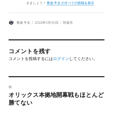
きましょう！
青波 牛太 のすべての投稿を表示
投
投
カ
青波 牛太
2022年3月30日
対楽天
稿
稿
テ
者
日:
ゴ
リ
ー
コメントを残す
コメントを投稿するには
ログイン
してください。
投
前
稿
オリックス本拠地開幕戦もほとんど
前
の
勝てない
ナ
投