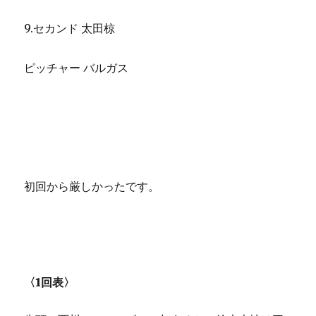
9.セカンド 太田椋
ピッチャー バルガス
初回から厳しかったです。
〈1回表〉