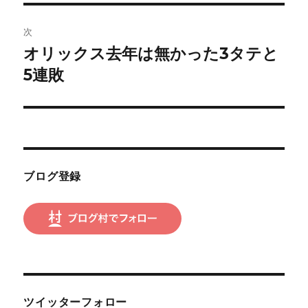
ビ
稿:
ゲ
次
オリックス去年は無かった3タテと
次
ー
の
5連敗
シ
投
稿:
ョ
ン
ブログ登録
ツイッターフォロー