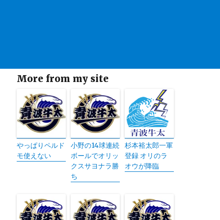
More from my site
やっぱりペルド
小野の14球連続
杉本裕太郎一軍
モ使えない
ボールでオリッ
登録 オリのラ
クスサヨナラ勝
オウが降臨
ち