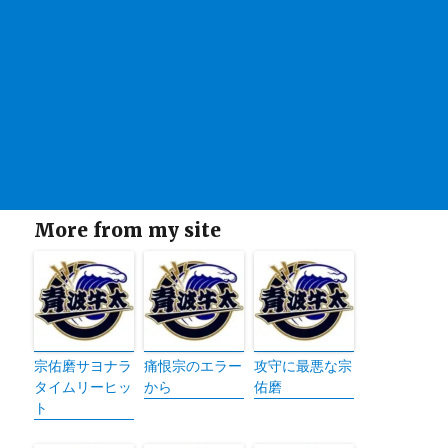
More from my site
宗佑磨サヨナラ
痛恨宗のエラー
攻守に最悪な宗
タイムリーヒッ
から
佑磨
ト