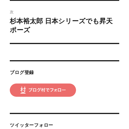
稿:
ゲ
次
杉本裕太郎 日本シリーズでも昇天
次
ー
の
ポーズ
シ
投
稿:
ョ
ン
ブログ登録
ツイッターフォロー