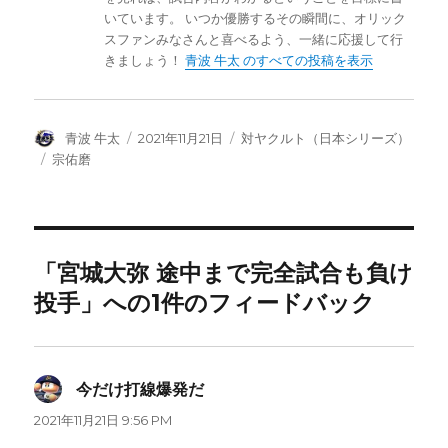
いています。 いつか優勝するその瞬間に、オリック
スファンみなさんと喜べるよう、一緒に応援して行
きましょう！
青波 牛太 のすべての投稿を表示
投
投
カ
青波 牛太
2021年11月21日
対ヤクルト（日本シリーズ）
稿
稿
テ
タ
宗佑磨
者
日:
ゴ
グ
リ
ー
「宮城大弥 途中まで完全試合も負け
投手」への1件のフィードバック
今だけ打線爆発だ
よ
り:
2021年11月21日 9:56 PM