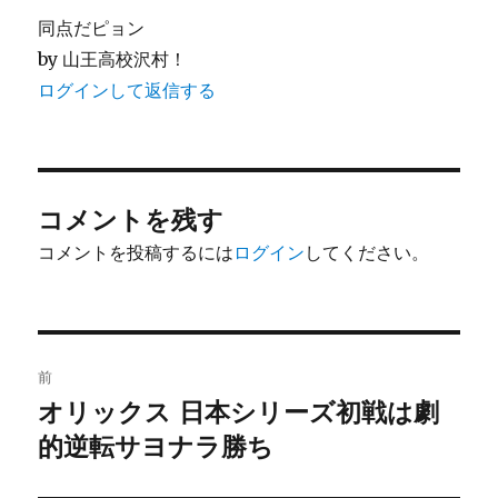
同点だピョン
by 山王高校沢村！
ログインして返信する
コメントを残す
コメントを投稿するには
ログイン
してください。
投
前
稿
オリックス 日本シリーズ初戦は劇
前
の
的逆転サヨナラ勝ち
ナ
投
ビ