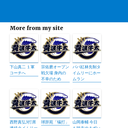
More from my site
下山真二 １軍
宗佑磨オープン
パパ紅林先制タ
コーチへ
戦欠場 身内の
イムリーにホー
不幸のため
ムラン
西野真弘3打席
球辞苑「犠打」
山岡泰輔 今日
連続タイムリー
も味方のまずい