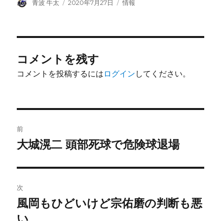
投
投
カ
青波 牛太
2020年7月27日
情報
稿
稿
テ
者
日:
ゴ
リ
ー
コメントを残す
コメントを投稿するには
ログイン
してください。
投
前
稿
大城滉二 頭部死球で危険球退場
前
の
ナ
投
ビ
稿:
次
ゲ
風岡もひどいけど宗佑磨の判断も悪
次
の
い