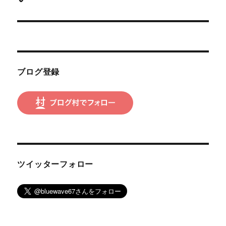
ー
投
シ
稿:
ョ
ン
ブログ登録
ツイッターフォロー