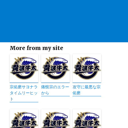
More from my site
宗佑磨サヨナラ
痛恨宗のエラー
攻守に最悪な宗
タイムリーヒッ
から
佑磨
ト