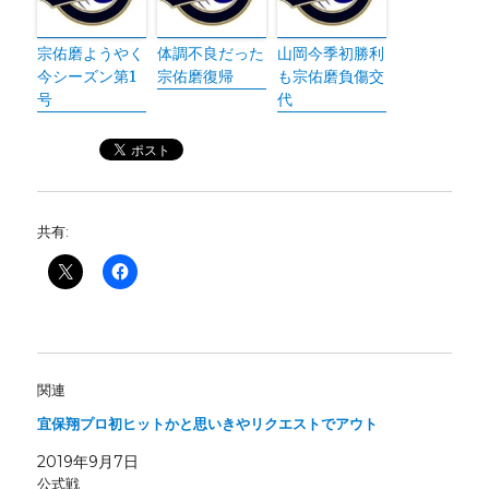
宗佑磨ようやく
体調不良だった
山岡今季初勝利
今シーズン第1
宗佑磨復帰
も宗佑磨負傷交
号
代
共有:
関連
宜保翔プロ初ヒットかと思いきやリクエストでアウト
2019年9月7日
公式戦