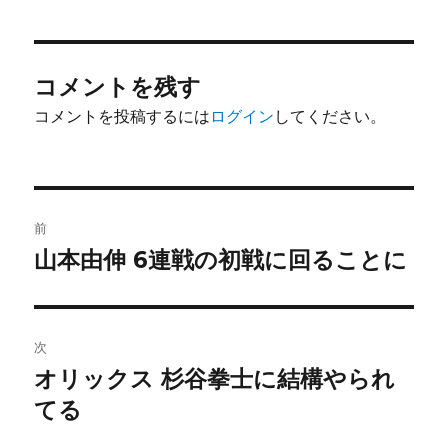
コメントを残す
コメントを投稿するには
ログイン
してください。
投
前
稿
山本由伸 6連戦の初戦に回ることに
前
の
ナ
投
ビ
稿:
次
ゲ
オリックス 杉谷拳士に結構やられ
次
の
てる
ー
投