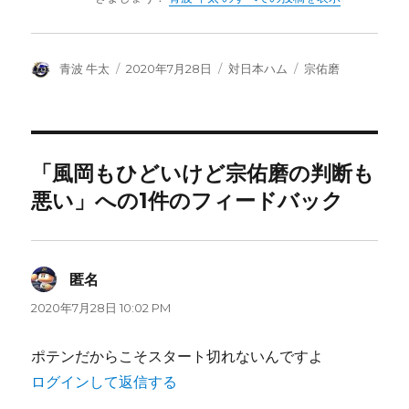
投
投
カ
タ
青波 牛太
2020年7月28日
対日本ハム
宗佑磨
稿
稿
テ
グ
者
日:
ゴ
リ
ー
「風岡もひどいけど宗佑磨の判断も
悪い」への1件のフィードバック
匿名
よ
り:
2020年7月28日 10:02 PM
ポテンだからこそスタート切れないんですよ
ログインして返信する