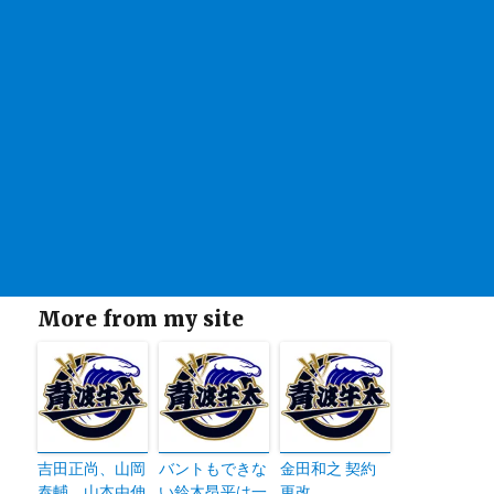
More from my site
吉田正尚、山岡
バントもできな
金田和之 契約
泰輔、山本由伸
い鈴木昂平は一
更改