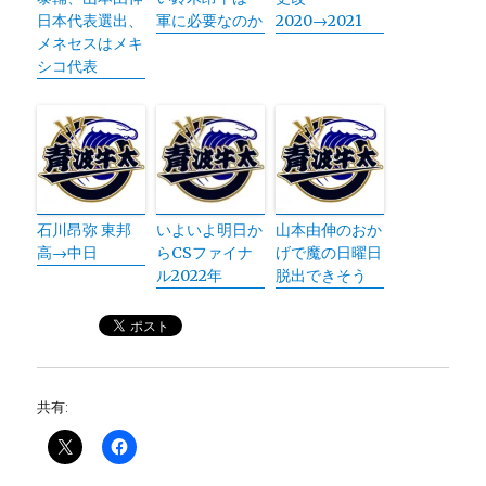
日本代表選出、
軍に必要なのか
2020→2021
メネセスはメキ
シコ代表
石川昂弥 東邦
いよいよ明日か
山本由伸のおか
高→中日
らCSファイナ
げで魔の日曜日
ル2022年
脱出できそう
共有: