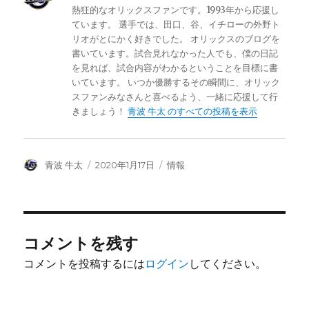
熱狂的なオリックスファンです。1993年から応援し
ています。 選手では、田口、谷、イチローの外野ト
リオがとにかく好きでした。 オリックスのブログを
書いています。試合見れなかった人でも、僕の日記
を見れば、試合内容がわかるということを目標に書
いています。 いつか優勝するその瞬間に、オリック
スファンみなさんと喜べるよう、一緒に応援して行
きましょう！
青波 牛太 のすべての投稿を表示
投
投
カ
青波 牛太
2020年1月17日
情報
稿
稿
テ
者
日:
ゴ
リ
ー
コメントを残す
コメントを投稿するには
ログイン
してください。