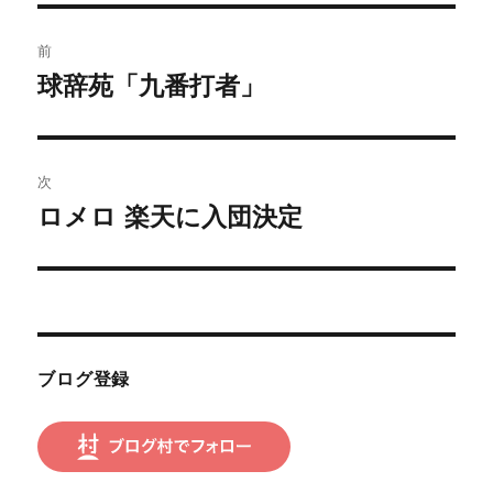
投
前
稿
球辞苑「九番打者」
前
の
ナ
投
ビ
稿:
次
ゲ
ロメロ 楽天に入団決定
次
の
ー
投
シ
稿:
ョ
ブログ登録
ン