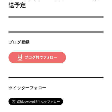
の
送予定
シ
投
稿:
ョ
ン
ブログ登録
ツイッターフォロー