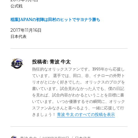
公式戦
稲葉JAPANの初陣は田村のヒットでサヨナラ勝ち
2017年11月16日
日本代表
投稿者:
青波 牛太
熱狂的なオリックスファンです。1993年から応援し
ています。 選手では、田口、谷、イチローの外野ト
リオがとにかく好きでした。 オリックスのブログを
書いています。試合見れなかった人でも、僕の日記
を見れば、試合内容がわかるということを目標に書
いています。 いつか優勝するその瞬間に、オリック
スファンみなさんと喜べるよう、一緒に応援して行
きましょう！
青波 牛太 のすべての投稿を表示
投
投
カ