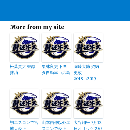
More from my site
松葉貴大 登録
栗林良吏 トヨ
岡崎大輔 契約
抹消
タ自動車→広島
更改
2018→2019
初エスコンで宮
山本由伸以外エ
大谷翔平 7月12
城大炎上
スコンで炎上
日オリックス戦