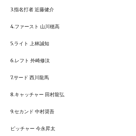
3.指名打者 近藤健介
4.ファースト 山川穂高
5.ライト 上林誠知
6.レフト 外崎修汰
7.サード 西川龍馬
8.キャッチャー 田村龍弘
9.セカンド 中村奨吾
ピッチャー 今永昇太