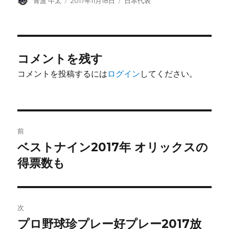
青波 牛太
2017年11月18日
日本代表
稿
稿
テ
者
日:
ゴ
リ
ー
コメントを残す
コメントを投稿するには
ログイン
してください。
投
前
稿
ベストナイン2017年 オリックスの
前
の
得票数も
ナ
投
ビ
稿:
ゲ
次
プロ野球珍プレー好プレー2017放
次
ー