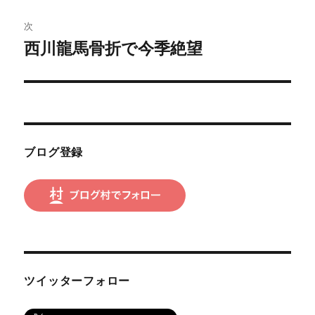
投
ビ
稿:
次
ゲ
西川龍馬骨折で今季絶望
次
の
ー
投
シ
稿:
ョ
ブログ登録
ン
ツイッターフォロー