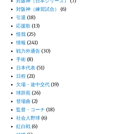
対阪神（日本シリーズ）
(7)
対阪神（練習試合）
(6)
引退
(18)
応援歌
(13)
怪我
(25)
情報
(241)
戦力外通告
(30)
手術
(8)
日本代表
(51)
日程
(21)
欠場・途中交代
(19)
球辞苑
(26)
登場曲
(2)
監督・コーチ
(18)
社会人野球
(6)
紅白戦
(6)