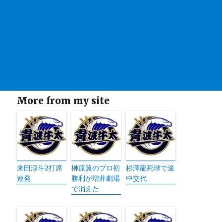
More from my site
来田涼斗2打席
榊原翼のプロ初
杉澤龍死球で途
連発
勝利が増井劇場
中交代
で消えた