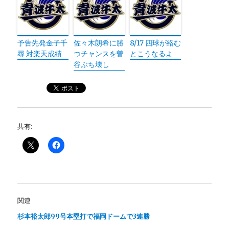
予告先発金子千
佐々木朗希に勝
8/17 四球が絡む
尋 対楽天成績
つチャンスを曽
とこうなるよ
谷ぶち壊し
共有:
関連
杉本裕太郎99号本塁打で福岡ドームで3連勝