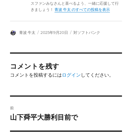
スファンみなさんと喜べるよう、一緒に応援して行
きましょう！
青波 牛太 のすべての投稿を表示
投
投
カ
青波 牛太
2025年9月20日
対ソフトバンク
稿
稿
テ
者
日:
ゴ
リ
ー
コメントを残す
コメントを投稿するには
ログイン
してください。
投
前
稿
山下舜平大勝利目前で
前
の
ナ