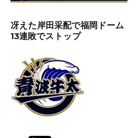
冴えた岸田采配で福岡ドーム
13連敗でストップ