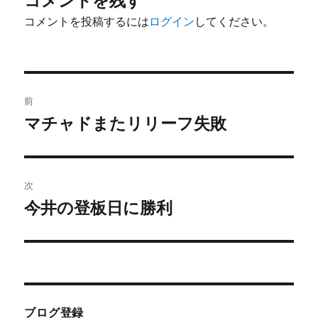
コメントを残す
コメントを投稿するには
ログイン
してください。
投
前
稿
マチャドまたリリーフ失敗
前
の
ナ
投
ビ
稿:
次
ゲ
今井の登板日に勝利
次
の
ー
投
シ
稿:
ョ
ブログ登録