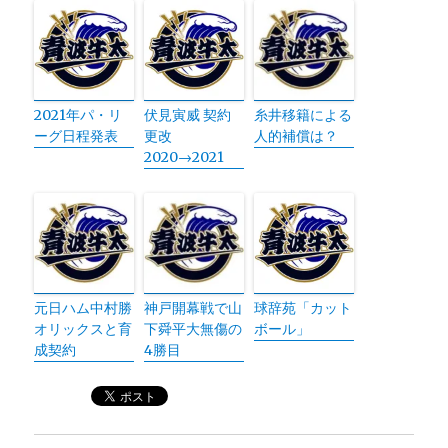
2021年パ・リ
伏見寅威 契約
糸井移籍による
ーグ日程発表
更改
人的補償は？
2020→2021
元日ハム中村勝
神戸開幕戦で山
球辞苑「カット
オリックスと育
下舜平大無傷の
ボール」
成契約
4勝目