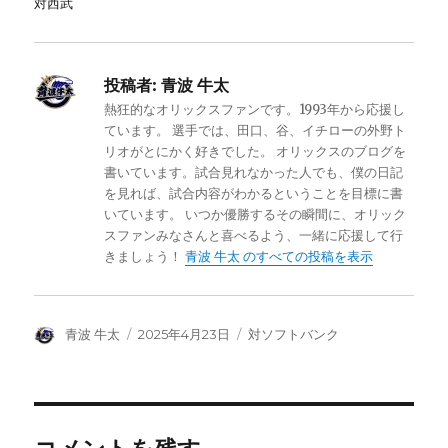
対西武
投稿者:
青波 牛太
熱狂的なオリックスファンです。1993年から応援し
ています。 選手では、田口、谷、イチローの外野ト
リオがとにかく好きでした。 オリックスのブログを
書いています。試合見れなかった人でも、僕の日記
を見れば、試合内容がわかるということを目標に書
いています。 いつか優勝するその瞬間に、オリック
スファンみなさんと喜べるよう、一緒に応援して行
きましょう！
青波 牛太 のすべての投稿を表示
投
投
カ
青波 牛太
2025年4月23日
対ソフトバンク
稿
稿
テ
者
日:
ゴ
リ
ー