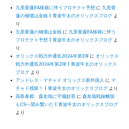
九里亜蓮FA移籍に伴うプロテクト予想
に
九里亜
蓮の補償は金銭 | 青波牛太のオリックスブログ
よ
り
九里亜蓮の補償は金銭
に
九里亜蓮FA移籍に伴う
プロテクト予想 | 青波牛太のオリックスブログ
よ
り
オリックス戦力外通告2024年第1弾
に
オリックス
戦力外通告2024年第2弾 | 青波牛太のオリックス
ブログ
より
アンドレス・マチャド オリックス新外国人
に
マ
チャド残留！ | 青波牛太のオリックスブログ
より
高島泰都、森友哉に守備妨害
に
森友哉戦線離脱
もCSへ望み繋いだ | 青波牛太のオリックスブログ
より