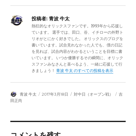
投稿者:
青波 牛太
熱狂的なオリックスファンです。1993年から応援し
ています。 選手では、田口、谷、イチローの外野ト
リオがとにかく好きでした。 オリックスのブログを
書いています。試合見れなかった人でも、僕の日記
を見れば、試合内容がわかるということを目標に書
いています。 いつか優勝するその瞬間に、オリック
スファンみなさんと喜べるよう、一緒に応援して行
きましょう！
青波 牛太 のすべての投稿を表示
投
投
カ
タ
青波 牛太
2017年3月18日
対中日（オープン戦）
吉
稿
稿
テ
グ
田正尚
者
日:
ゴ
リ
ー
コメントを残す