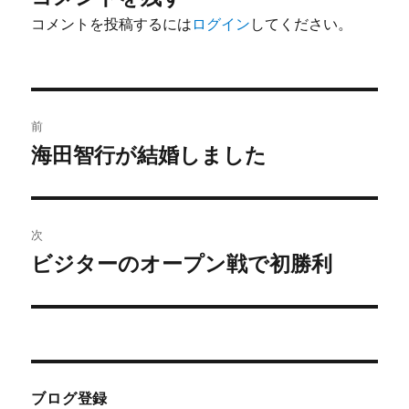
コメントを投稿するには
ログイン
してください。
投
前
稿
海田智行が結婚しました
前
の
ナ
投
ビ
稿:
次
ゲ
ビジターのオープン戦で初勝利
次
の
ー
投
シ
稿:
ョ
ブログ登録