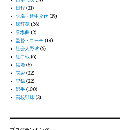
日程
(21)
欠場・途中交代
(19)
球辞苑
(26)
登場曲
(2)
監督・コーチ
(18)
社会人野球
(6)
紅白戦
(6)
結婚
(6)
表彰
(22)
記録
(22)
選手
(100)
高校野球
(2)
ブログランキング