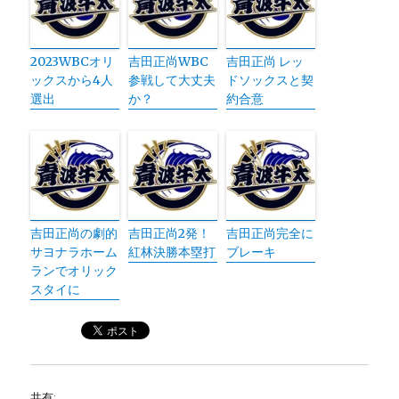
2023WBCオリ
吉田正尚WBC
吉田正尚 レッ
ックスから4人
参戦して大丈夫
ドソックスと契
選出
か？
約合意
吉田正尚の劇的
吉田正尚2発！
吉田正尚完全に
サヨナラホーム
紅林決勝本塁打
ブレーキ
ランでオリック
スタイに
共有: