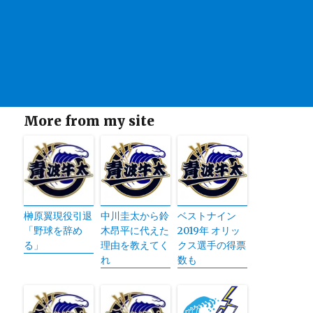
More from my site
榊原翼現役引退
中川圭太から鈴
ベストナイン
「野球を辞め
木昂平に代えた
2019年 オリッ
る」
理由を教えてく
クス選手の得票
れ
数も