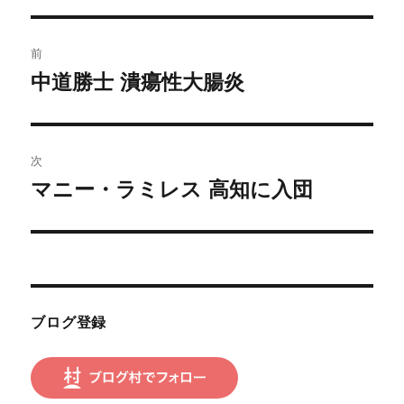
投
前
稿
中道勝士 潰瘍性大腸炎
前
の
ナ
投
ビ
稿:
次
ゲ
マニー・ラミレス 高知に入団
次
の
ー
投
シ
稿:
ョ
ブログ登録
ン