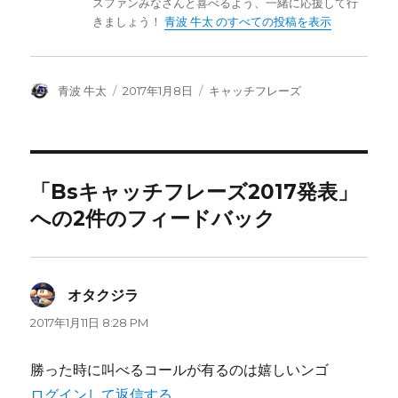
スファンみなさんと喜べるよう、一緒に応援して行
きましょう！
青波 牛太 のすべての投稿を表示
投
投
カ
青波 牛太
2017年1月8日
キャッチフレーズ
稿
稿
テ
者
日:
ゴ
リ
ー
「Bsキャッチフレーズ2017発表」
への2件のフィードバック
オタクジラ
よ
り:
2017年1月11日 8:28 PM
勝った時に叫べるコールが有るのは嬉しいンゴ
ログインして返信する