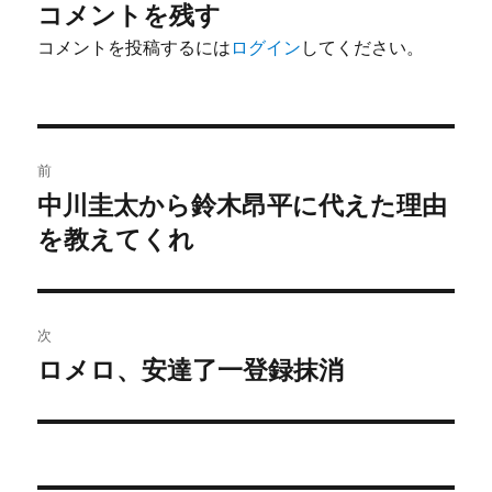
コメントを残す
コメントを投稿するには
ログイン
してください。
投
前
稿
中川圭太から鈴木昂平に代えた理由
前
の
を教えてくれ
ナ
投
ビ
稿:
ゲ
次
ロメロ、安達了一登録抹消
次
ー
の
シ
投
稿:
ョ