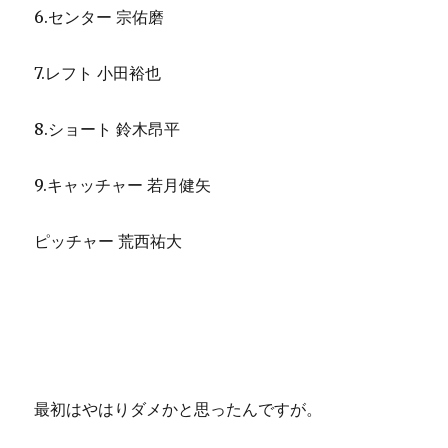
6.センター 宗佑磨
7.レフト 小田裕也
8.ショート 鈴木昂平
9.キャッチャー 若月健矢
ピッチャー 荒西祐大
最初はやはりダメかと思ったんですが。