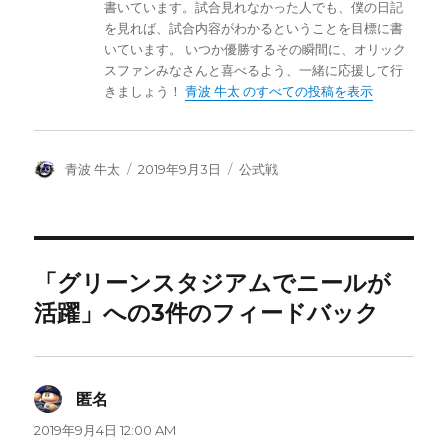
書いています。試合見れなかった人でも、僕の日記
を見れば、試合内容がわかるということを目標に書
いています。 いつか優勝するその瞬間に、オリック
スファンみなさんと喜べるよう、一緒に応援して行
きましょう！
青波 牛太 のすべての投稿を表示
投
投
カ
青波 牛太
2019年9月3日
公式戦
稿
稿
テ
者
日:
ゴ
リ
ー
「グリーンスタジアムでニールが
活躍」への3件のフィードバック
匿名
よ
り:
2019年9月4日 12:00 AM