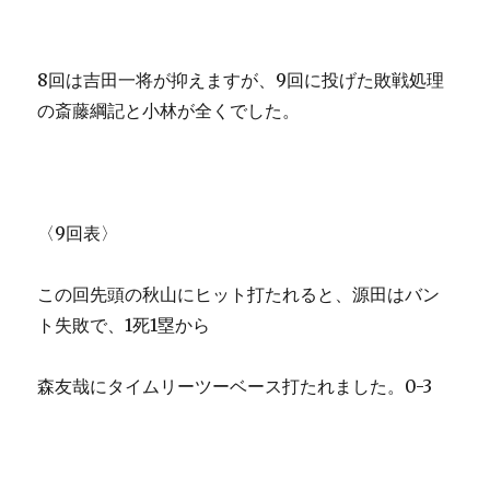
8回は吉田一将が抑えますが、9回に投げた敗戦処理
の斎藤綱記と小林が全くでした。
〈9回表〉
この回先頭の秋山にヒット打たれると、源田はバン
ト失敗で、1死1塁から
森友哉にタイムリーツーベース打たれました。0-3