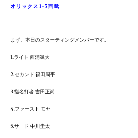
オリックス1-5西武
まず、本日のスターティングメンバーです。
1.ライト 西浦颯大
2.セカンド 福田周平
3.指名打者 吉田正尚
4.ファースト モヤ
5.サード 中川圭太