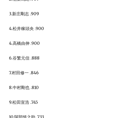
3.新庄剛志 .909
4.松井稼頭央 .900
4.高橋由伸 .900
6.谷繁元信 .888
7.村田修一 .846
8.中村剛也 .810
9.松田宣浩 .745
10.阿部慎之助 .733