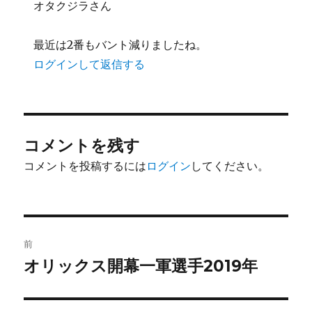
オタクジラさん
最近は2番もバント減りましたね。
ログインして返信する
コメントを残す
コメントを投稿するには
ログイン
してください。
投
前
稿
オリックス開幕一軍選手2019年
前
の
ナ
投