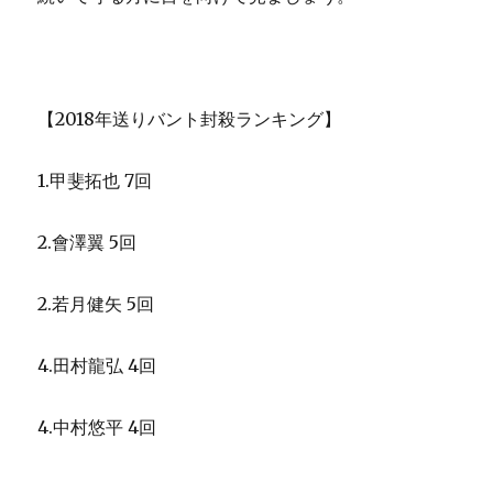
【2018年送りバント封殺ランキング】
1.甲斐拓也 7回
2.會澤翼 5回
2.若月健矢 5回
4.田村龍弘 4回
4.中村悠平 4回