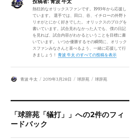
投稿者:
青波 牛太
熱狂的なオリックスファンです。1993年から応援し
ています。 選手では、田口、谷、イチローの外野ト
リオがとにかく好きでした。 オリックスのブログを
書いています。試合見れなかった人でも、僕の日記
を見れば、試合内容がわかるということを目標に書
いています。 いつか優勝するその瞬間に、オリック
スファンみなさんと喜べるよう、一緒に応援して行
きましょう！
青波 牛太 のすべての投稿を表示
投
投
カ
タ
青波 牛太
2019年3月28日
球辞苑
球辞苑
稿
稿
テ
グ
者
日:
ゴ
リ
ー
「球辞苑「犠打」」への2件のフィ
ードバック