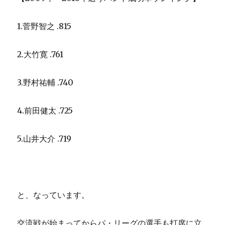
1.菅野智之 .815
2.大竹寛 .761
3.野村祐輔 .740
4.前田健太 .725
5.山井大介 .719
と、なっています。
交流戦が始まってからパ・リーグの選手も打席に立