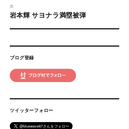
ビ
稿:
次
ゲ
岩本輝 サヨナラ満塁被弾
次
の
ー
投
シ
稿:
ョ
ブログ登録
ン
ツイッターフォロー