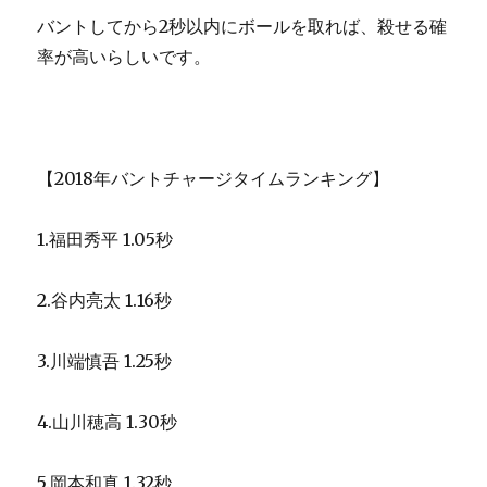
バントしてから2秒以内にボールを取れば、殺せる確
率が高いらしいです。
【2018年バントチャージタイムランキング】
1.福田秀平 1.05秒
2.谷内亮太 1.16秒
3.川端慎吾 1.25秒
4.山川穂高 1.30秒
5.岡本和真 1.32秒