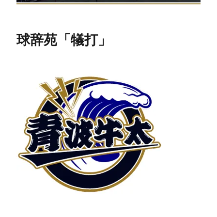
球辞苑「犠打」