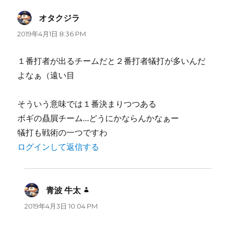
オタクジラ
よ
り:
2019年4月1日 8:36 PM
１番打者が出るチームだと２番打者犠打が多いんだ
よなぁ（遠い目
そういう意味では１番決まりつつある
ボギの贔屓チーム…どうにかならんかなぁー
犠打も戦術の一つですわ
ログインして返信する
青波 牛太
よ
り:
2019年4月3日 10:04 PM