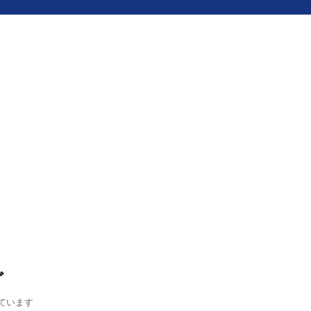
グ
ています