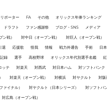
、リポーター
FA
その他
オリックス年俸ランキング
ドラフト
ファン感謝祭
ブログ・SNS
メディア
プン戦）
対中日（オープン戦）
対巨人（オープン戦）
引退
応援歌
怪我
情報
戦力外通告
手術
日
記録
選手
高校野球
オリックス年代別選手名鑑
ロッテ
対楽天
対西武
対日本ハム
対ソフトバンク
）
対楽天（オープン戦）
対横浜
対ヤクルト
対阪
Sファイナル）
対ヤクルト（日本シリーズ）
対ソフトバ
対広島（オープン戦）