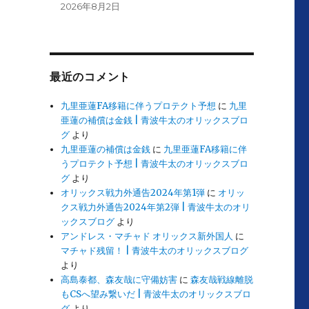
2026年8月2日
最近のコメント
九里亜蓮FA移籍に伴うプロテクト予想
に
九里
亜蓮の補償は金銭 | 青波牛太のオリックスブロ
グ
より
九里亜蓮の補償は金銭
に
九里亜蓮FA移籍に伴
うプロテクト予想 | 青波牛太のオリックスブロ
グ
より
オリックス戦力外通告2024年第1弾
に
オリッ
クス戦力外通告2024年第2弾 | 青波牛太のオリ
ックスブログ
より
アンドレス・マチャド オリックス新外国人
に
マチャド残留！ | 青波牛太のオリックスブログ
より
高島泰都、森友哉に守備妨害
に
森友哉戦線離脱
もCSへ望み繋いだ | 青波牛太のオリックスブロ
グ
より