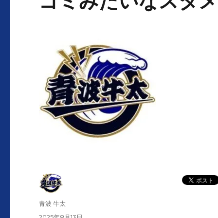
ゴミみたいなスタ
投
青波 牛太
稿
投
2025年8月13日