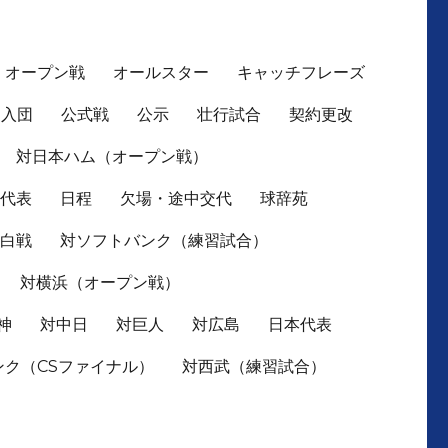
オープン戦
オールスター
キャッチフレーズ
入団
公式戦
公示
壮行試合
契約更改
対日本ハム（オープン戦）
本代表
日程
欠場・途中交代
球辞苑
紅白戦
対ソフトバンク（練習試合）
対横浜（オープン戦）
神
対中日
対巨人
対広島
日本代表
ンク（CSファイナル）
対西武（練習試合）