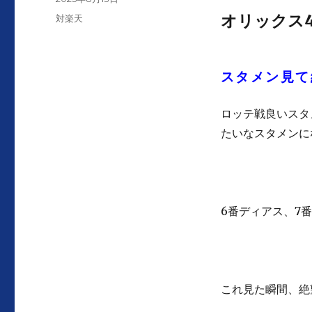
者
稿
オリックス4
カ
対楽天
日:
テ
ゴ
リ
スタメン見て
ー
ロッテ戦良いスタ
たいなスタメンに
6番ディアス、7
これ見た瞬間、絶