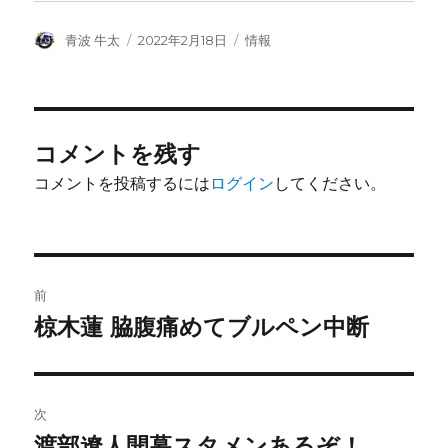
投
投
カ
青波 牛太
2022年2月18日
情報
稿
稿
テ
者
日:
ゴ
リ
ー
コメントを残す
コメントを投稿するには
ログイン
してください。
投
前
稿
椋木蓮 脇腹痛めてブルペン中断
前
の
ナ
投
ビ
稿:
次
ゲ
渡部遼人開幕スタメンあるぞ！
次