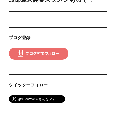
の
ー
投
シ
稿:
ョ
ブログ登録
ン
ツイッターフォロー