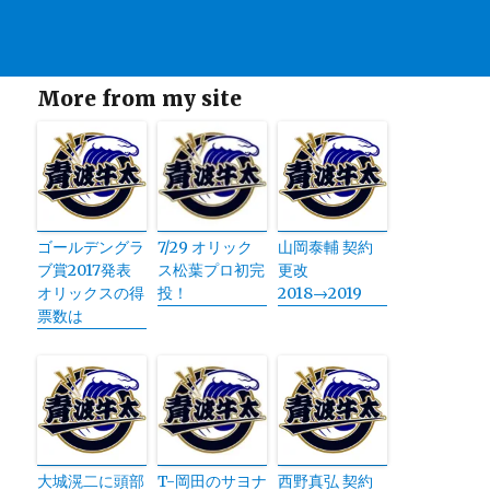
More from my site
ゴールデングラ
7/29 オリック
山岡泰輔 契約
ブ賞2017発表
ス松葉プロ初完
更改
オリックスの得
投！
2018→2019
票数は
大城滉二に頭部
T-岡田のサヨナ
西野真弘 契約