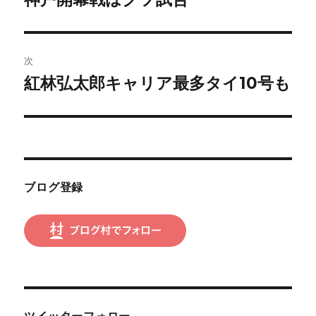
の
ナ
投
ビ
稿:
次
ゲ
紅林弘太郎キャリア最多タイ10号も
次
の
ー
投
シ
稿:
ョ
ブログ登録
ン