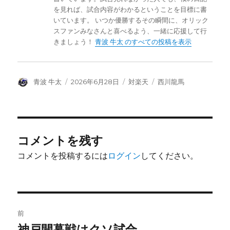
を見れば、試合内容がわかるということを目標に書
いています。 いつか優勝するその瞬間に、オリック
スファンみなさんと喜べるよう、一緒に応援して行
きましょう！
青波 牛太 のすべての投稿を表示
投
投
カ
タ
青波 牛太
2026年6月28日
対楽天
西川龍馬
稿
稿
テ
グ
者
日:
ゴ
リ
ー
コメントを残す
コメントを投稿するには
ログイン
してください。
投
前
稿
神戸開幕戦はクソ試合
前