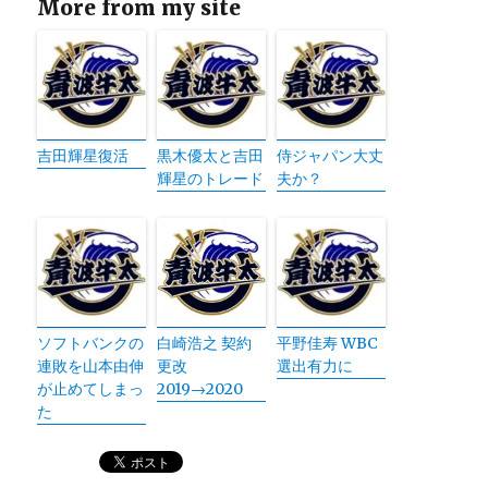
More from my site
吉田輝星復活
黒木優太と吉田
侍ジャパン大丈
輝星のトレード
夫か？
ソフトバンクの
白崎浩之 契約
平野佳寿 WBC
連敗を山本由伸
更改
選出有力に
が止めてしまっ
2019→2020
た