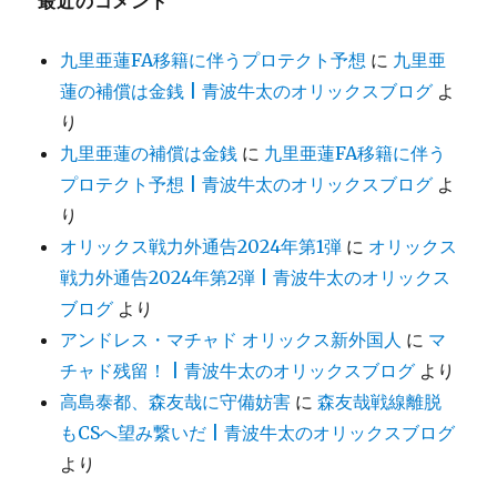
最近のコメント
九里亜蓮FA移籍に伴うプロテクト予想
に
九里亜
蓮の補償は金銭 | 青波牛太のオリックスブログ
よ
り
九里亜蓮の補償は金銭
に
九里亜蓮FA移籍に伴う
プロテクト予想 | 青波牛太のオリックスブログ
よ
り
オリックス戦力外通告2024年第1弾
に
オリックス
戦力外通告2024年第2弾 | 青波牛太のオリックス
ブログ
より
アンドレス・マチャド オリックス新外国人
に
マ
チャド残留！ | 青波牛太のオリックスブログ
より
高島泰都、森友哉に守備妨害
に
森友哉戦線離脱
もCSへ望み繋いだ | 青波牛太のオリックスブログ
より