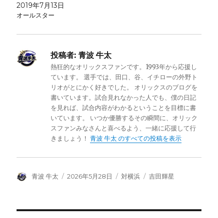
2019年7月13日
オールスター
投稿者:
青波 牛太
熱狂的なオリックスファンです。1993年から応援し
ています。 選手では、田口、谷、イチローの外野ト
リオがとにかく好きでした。 オリックスのブログを
書いています。試合見れなかった人でも、僕の日記
を見れば、試合内容がわかるということを目標に書
いています。 いつか優勝するその瞬間に、オリック
スファンみなさんと喜べるよう、一緒に応援して行
きましょう！
青波 牛太 のすべての投稿を表示
投
投
カ
タ
青波 牛太
2026年5月28日
対横浜
吉田輝星
稿
稿
テ
グ
者
日:
ゴ
リ
ー