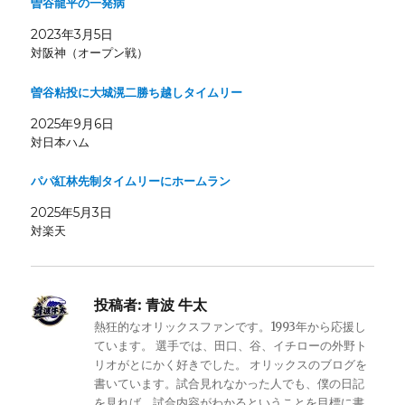
曽谷龍平の一発病
2023年3月5日
対阪神（オープン戦）
曽谷粘投に大城滉二勝ち越しタイムリー
2025年9月6日
対日本ハム
パパ紅林先制タイムリーにホームラン
2025年5月3日
対楽天
投稿者:
青波 牛太
熱狂的なオリックスファンです。1993年から応援し
ています。 選手では、田口、谷、イチローの外野ト
リオがとにかく好きでした。 オリックスのブログを
書いています。試合見れなかった人でも、僕の日記
を見れば、試合内容がわかるということを目標に書