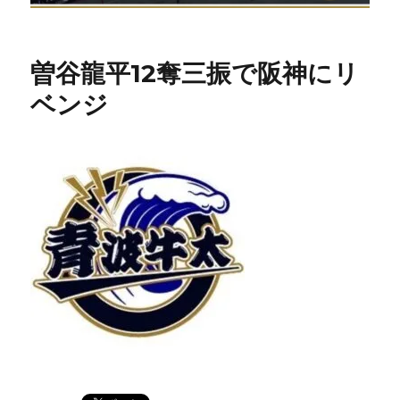
曽谷龍平12奪三振で阪神にリ
ベンジ