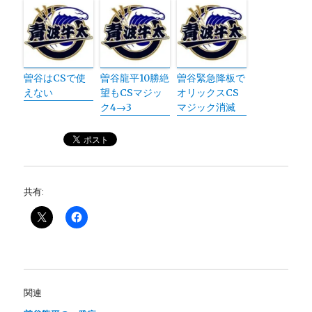
曽谷はCSで使
曽谷龍平10勝絶
曽谷緊急降板で
えない
望もCSマジッ
オリックスCS
ク4→3
マジック消滅
共有:
関連