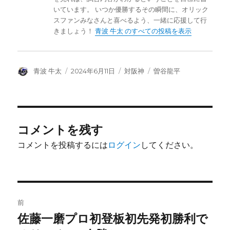
いています。 いつか優勝するその瞬間に、オリック
スファンみなさんと喜べるよう、一緒に応援して行
きましょう！
青波 牛太 のすべての投稿を表示
投
投
カ
タ
青波 牛太
2024年6月11日
対阪神
曽谷龍平
稿
稿
テ
グ
者
日:
ゴ
リ
ー
コメントを残す
コメントを投稿するには
ログイン
してください。
投
前
稿
佐藤一磨プロ初登板初先発初勝利で
前