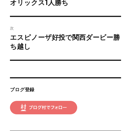
の
オリックス1人勝ち
ナ
投
ビ
稿:
ゲ
次
エスピノーザ好投で関西ダービー勝
次
ー
の
ち越し
シ
投
稿:
ョ
ン
ブログ登録