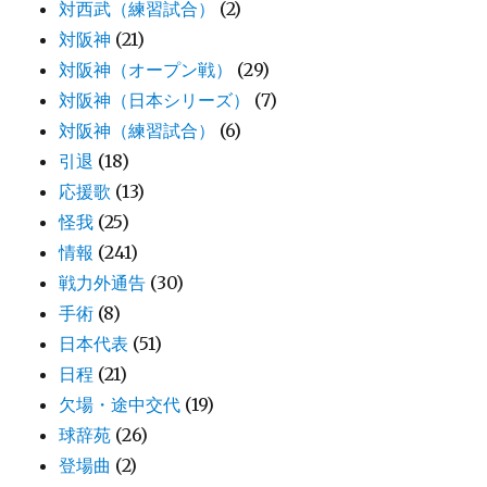
対西武（練習試合）
(2)
対阪神
(21)
対阪神（オープン戦）
(29)
対阪神（日本シリーズ）
(7)
対阪神（練習試合）
(6)
引退
(18)
応援歌
(13)
怪我
(25)
情報
(241)
戦力外通告
(30)
手術
(8)
日本代表
(51)
日程
(21)
欠場・途中交代
(19)
球辞苑
(26)
登場曲
(2)