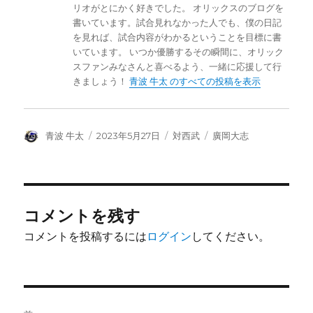
リオがとにかく好きでした。 オリックスのブログを
書いています。試合見れなかった人でも、僕の日記
を見れば、試合内容がわかるということを目標に書
いています。 いつか優勝するその瞬間に、オリック
スファンみなさんと喜べるよう、一緒に応援して行
きましょう！
青波 牛太 のすべての投稿を表示
投
投
カ
タ
青波 牛太
2023年5月27日
対西武
廣岡大志
稿
稿
テ
グ
者
日:
ゴ
リ
ー
コメントを残す
コメントを投稿するには
ログイン
してください。
投