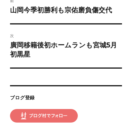
前
稿
山岡今季初勝利も宗佑磨負傷交代
前
の
ナ
投
ビ
稿:
次
ゲ
廣岡移籍後初ホームランも宮城5月
次
の
初黒星
ー
投
シ
稿:
ョ
ン
ブログ登録