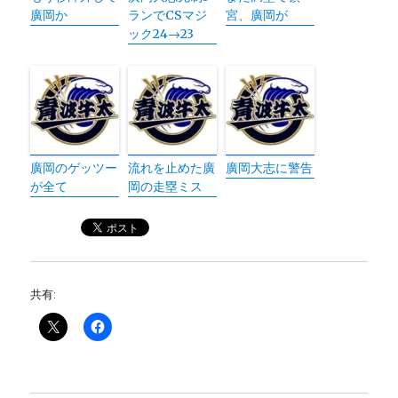
廣岡か
ランでCSマジ
宮、廣岡が
ック24→23
廣岡のゲッツー
流れを止めた廣
廣岡大志に警告
が全て
岡の走塁ミス
共有: