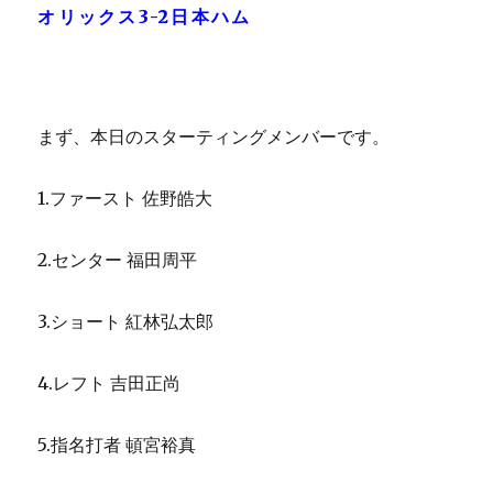
オリックス3-2日本ハム
まず、本日のスターティングメンバーです。
1.ファースト 佐野皓大
2.センター 福田周平
3.ショート 紅林弘太郎
4.レフト 吉田正尚
5.指名打者 頓宮裕真