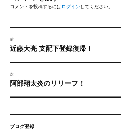
コメントを投稿するには
ログイン
してください。
投
前
稿
近藤大亮 支配下登録復帰！
前
の
ナ
投
ビ
稿:
次
ゲ
阿部翔太炎のリリーフ！
次
の
ー
投
シ
稿:
ョ
ブログ登録