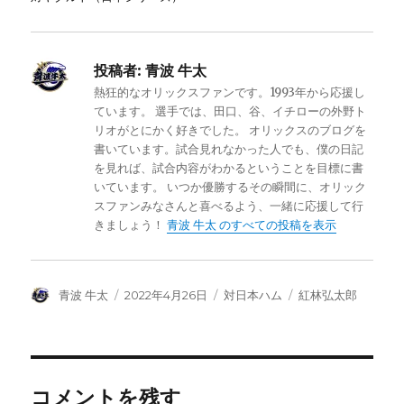
投稿者:
青波 牛太
熱狂的なオリックスファンです。1993年から応援し
ています。 選手では、田口、谷、イチローの外野ト
リオがとにかく好きでした。 オリックスのブログを
書いています。試合見れなかった人でも、僕の日記
を見れば、試合内容がわかるということを目標に書
いています。 いつか優勝するその瞬間に、オリック
スファンみなさんと喜べるよう、一緒に応援して行
きましょう！
青波 牛太 のすべての投稿を表示
投
投
カ
タ
青波 牛太
2022年4月26日
対日本ハム
紅林弘太郎
稿
稿
テ
グ
者
日:
ゴ
リ
ー
コメントを残す