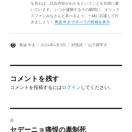
を見れば、試合内容がわかるということを目標に書
いています。 いつか優勝するその瞬間に、オリック
スファンみなさんと喜べるよう、一緒に応援して行
きましょう！
青波 牛太 のすべての投稿を表示
投
投
カ
タ
青波 牛太
2024年4月3日
対西武
山下舜平大
稿
稿
テ
グ
者
日:
ゴ
リ
ー
コメントを残す
コメントを投稿するには
ログイン
してください。
投
前
稿
セデーニョ痛恨の牽制死
前