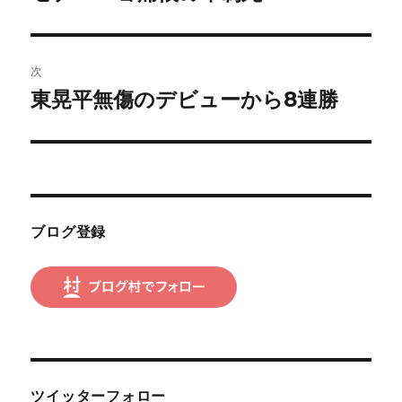
の
ナ
投
ビ
稿:
次
ゲ
東晃平無傷のデビューから8連勝
次
の
ー
投
シ
稿:
ョ
ブログ登録
ン
ツイッターフォロー