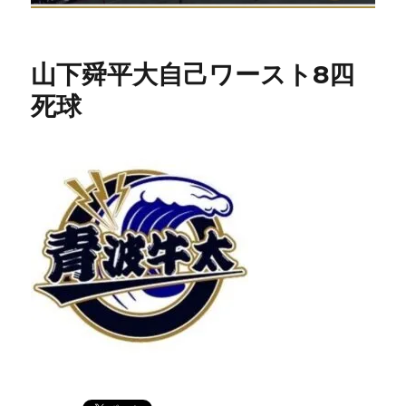
山下舜平大自己ワースト8四
死球