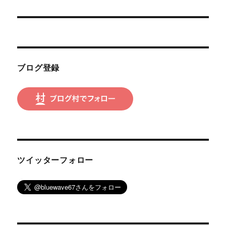
投
シ
稿:
ョ
ン
ブログ登録
ツイッターフォロー