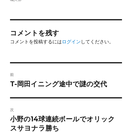
者
日:
ゴ
リ
ー
コメントを残す
コメントを投稿するには
ログイン
してください。
投
前
稿
T-岡田イニング途中で謎の交代
前
の
ナ
投
ビ
稿:
次
ゲ
小野の14球連続ボールでオリック
次
の
スサヨナラ勝ち
ー