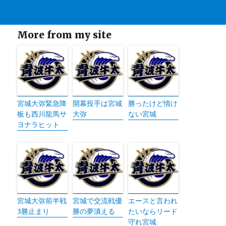
More from my site
宮城大弥緊急降
開幕投手は宮城
勝ったけど情け
板も西川龍馬サ
大弥
ない宮城
ヨナラヒット
宮城大弥前半戦
宮城で交流戦優
エースと言われ
3勝止まり
勝の夢潰える
たいならリード
守れ宮城