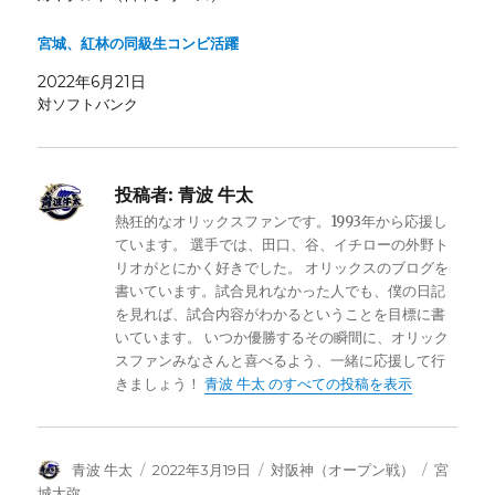
宮城、紅林の同級生コンビ活躍
2022年6月21日
対ソフトバンク
投稿者:
青波 牛太
熱狂的なオリックスファンです。1993年から応援し
ています。 選手では、田口、谷、イチローの外野ト
リオがとにかく好きでした。 オリックスのブログを
書いています。試合見れなかった人でも、僕の日記
を見れば、試合内容がわかるということを目標に書
いています。 いつか優勝するその瞬間に、オリック
スファンみなさんと喜べるよう、一緒に応援して行
きましょう！
青波 牛太 のすべての投稿を表示
投
投
カ
タ
青波 牛太
2022年3月19日
対阪神（オープン戦）
宮
稿
稿
テ
グ
城大弥