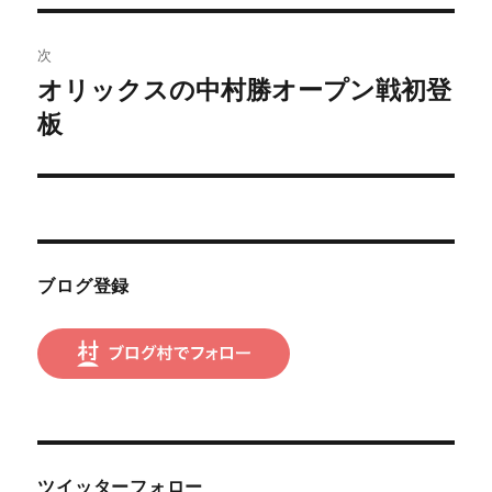
投
ビ
稿:
次
ゲ
オリックスの中村勝オープン戦初登
次
の
板
ー
投
シ
稿:
ョ
ン
ブログ登録
ツイッターフォロー