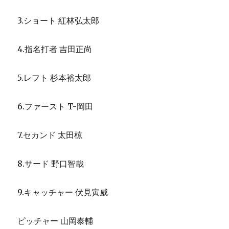
3.ショート 紅林弘太郎
4.指名打者 吉田正尚
5.レフト 杉本裕太郎
6.ファースト T-岡田
7.セカンド 太田椋
8.サード 野口智哉
9.キャッチャー 伏見寅威
ピッチャー 山岡泰輔