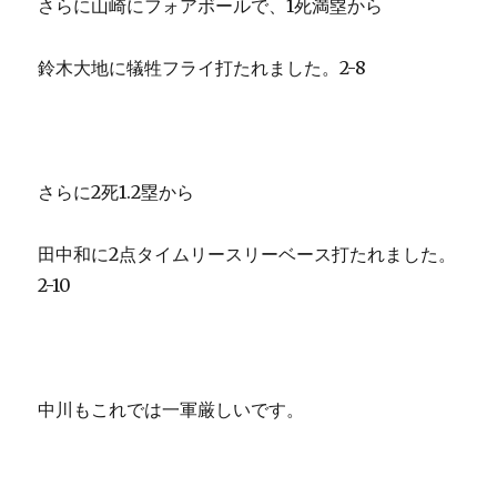
さらに山崎にフォアボールで、1死満塁から
鈴木大地に犠牲フライ打たれました。2-8
さらに2死1.2塁から
田中和に2点タイムリースリーベース打たれました。
2-10
中川もこれでは一軍厳しいです。