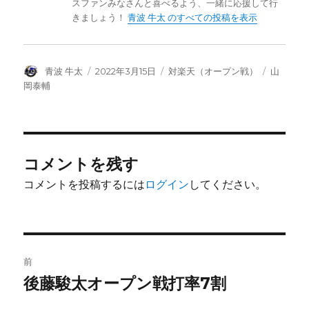
スファンみなさんと喜べるよう、一緒に応援して行
きましょう！
青波 牛太 のすべての投稿を表示
投
投
カ
タ
青波 牛太
2022年3月15日
対楽天（オープン戦）
山
稿
稿
テ
グ
岡泰輔
者
日:
ゴ
リ
ー
コメントを残す
コメントを投稿するには
ログイン
してください。
投
前
稿
後藤駿太オープン戦打率7割
前
の
ナ