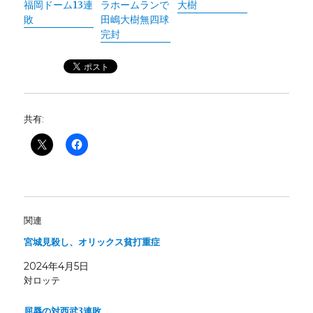
福岡ドーム13連
ラホームランで
大樹
敗
田嶋大樹無四球
完封
共有:
関連
宮城見殺し、オリックス貧打重症
2024年4月5日
対ロッテ
屈辱の対西武3連敗