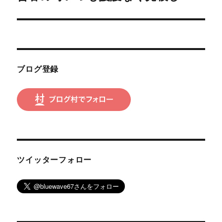
の
ー
投
シ
稿:
ョ
ブログ登録
ン
ツイッターフォロー