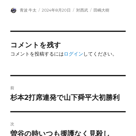
投
投
カ
タ
青波 牛太
2024年8月20日
対西武
田嶋大樹
稿
稿
テ
グ
者
日:
ゴ
リ
ー
コメントを残す
コメントを投稿するには
ログイン
してください。
投
前
稿
杉本2打席連発で山下舜平大初勝利
前
の
ナ
投
ビ
稿:
次
ゲ
曽谷の時いつも援護なく見殺し
次