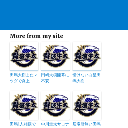
More from my site
田嶋大樹またマ
田嶋大樹開幕に
情けない白星田
ツダで炎上
不安
嶋大樹
田嶋1人相撲で
中川圭太サヨナ
居場所無い田嶋