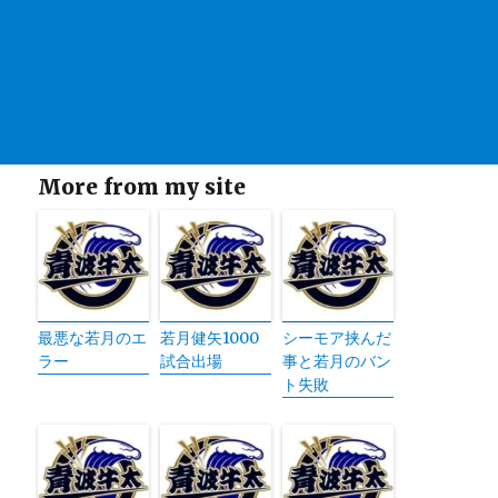
More from my site
最悪な若月のエ
若月健矢1000
シーモア挟んだ
ラー
試合出場
事と若月のバン
ト失敗