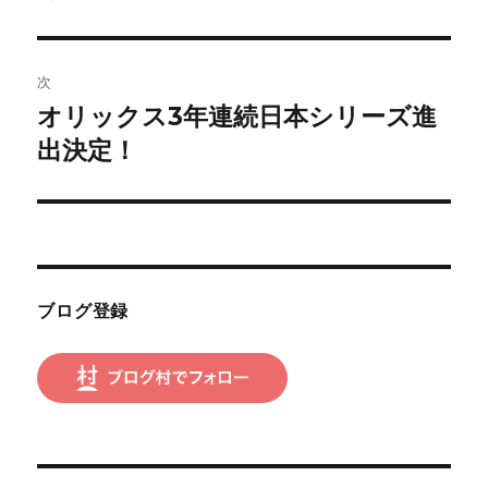
投
ビ
稿:
ゲ
次
オリックス3年連続日本シリーズ進
次
ー
の
出決定！
シ
投
稿:
ョ
ン
ブログ登録