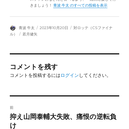
きましょう！
青波 牛太 のすべての投稿を表示
投
投
カ
青波 牛太
2023年10月20日
対ロッテ（CSファイナ
稿
稿
テ
タ
ル）
若月健矢
者
日:
ゴ
グ
リ
ー
コメントを残す
コメントを投稿するには
ログイン
してください。
投
前
稿
抑え山岡泰輔大失敗、痛恨の逆転負
前
の
け
ナ