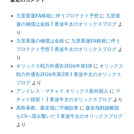
九里亜蓮FA移籍に伴うプロテクト予想
に
九里亜
蓮の補償は金銭 | 青波牛太のオリックスブログ
よ
り
九里亜蓮の補償は金銭
に
九里亜蓮FA移籍に伴う
プロテクト予想 | 青波牛太のオリックスブログ
よ
り
オリックス戦力外通告2024年第1弾
に
オリックス
戦力外通告2024年第2弾 | 青波牛太のオリックス
ブログ
より
アンドレス・マチャド オリックス新外国人
に
マ
チャド残留！ | 青波牛太のオリックスブログ
より
高島泰都、森友哉に守備妨害
に
森友哉戦線離脱
もCSへ望み繋いだ | 青波牛太のオリックスブログ
より