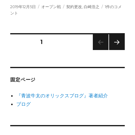
投
カ
タ
白
2019年12月5日
オープン戦
契約更改
,
白崎浩之
1件のコメ
稿
テ
グ
崎
ント
日:
ゴ
浩
リ
之
ー
契
約
投
固定ページ
1
更
改
次の
稿
2019→2020
ペー
へ
ジ
の
の
固定ページ
ペ
『青波牛太のオリックスブログ』著者紹介
ー
ブログ
ジ
送