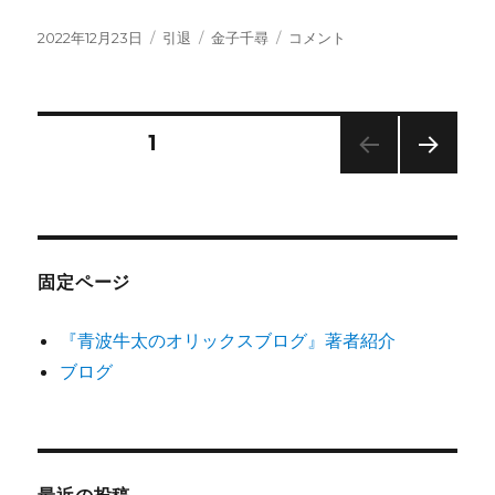
投
カ
タ
金
2022年12月23日
引退
金子千尋
コメント
稿
テ
グ
子
日:
ゴ
千
リ
尋
ー
現
投
固定ページ
1
役
引
次の
稿
退
ペー
「い
ジ
の
つ
ま
固定ページ
で
ペ
も
『青波牛太のオリックスブログ』著者紹介
オ
ー
リ
ブログ
の
ジ
エ
ー
ス」
送
に