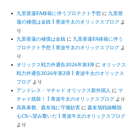
九里亜蓮FA移籍に伴うプロテクト予想
に
九里亜
蓮の補償は金銭 | 青波牛太のオリックスブログ
よ
り
九里亜蓮の補償は金銭
に
九里亜蓮FA移籍に伴う
プロテクト予想 | 青波牛太のオリックスブログ
よ
り
オリックス戦力外通告2024年第1弾
に
オリックス
戦力外通告2024年第2弾 | 青波牛太のオリックス
ブログ
より
アンドレス・マチャド オリックス新外国人
に
マ
チャド残留！ | 青波牛太のオリックスブログ
より
高島泰都、森友哉に守備妨害
に
森友哉戦線離脱
もCSへ望み繋いだ | 青波牛太のオリックスブログ
より