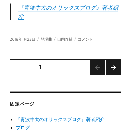
『青波牛太のオリックスブログ』著者紹
介
投
カ
タ
山
2018年1月23日
登場曲
山岡泰輔
コメント
稿
テ
グ
岡
日:
ゴ
泰
リ
輔
ー
の
投
固定ページ
1
登
場
次の
稿
曲
ペー
決
ジ
の
定
2018
固定ページ
年
ペ
に
『青波牛太のオリックスブログ』著者紹介
ー
ブログ