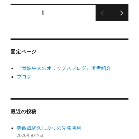
リ
ク
ー
ス
投
固定ページ
1
キ
ャ
次の
稿
ッ
ペー
チ
ジ
の
フ
レ
固定ページ
ー
ペ
ズ
『青波牛太のオリックスブログ』著者紹介
2019
ー
年
ブログ
に
ジ
送
最近の投稿
り
寺西成騎久しぶりの先発勝利
2026年8月7日