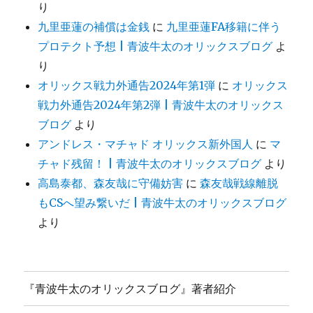
り
九里亜蓮の補償は金銭
に
九里亜蓮FA移籍に伴う
プロテクト予想 | 青波牛太のオリックスブログ
よ
り
オリックス戦力外通告2024年第1弾
に
オリックス
戦力外通告2024年第2弾 | 青波牛太のオリックス
ブログ
より
アンドレス・マチャド オリックス新外国人
に
マ
チャド残留！ | 青波牛太のオリックスブログ
より
高島泰都、森友哉に守備妨害
に
森友哉戦線離脱
もCSへ望み繋いだ | 青波牛太のオリックスブログ
より
『青波牛太のオリックスブログ』著者紹介