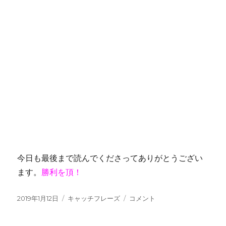
今日も最後まで読んでくださってありがとうござい
ます。
勝利を頂！
投
カ
オ
2019年1月12日
キャッチフレーズ
コメント
稿
テ
リ
日:
ゴ
ッ