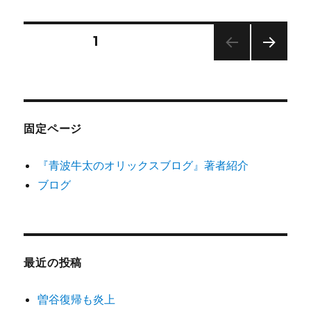
日:
ゴ
勝
リ
で
ー
き
投
固定ページ
1
な
い
次の
稿
オ
ペー
リ
ジ
の
ッ
ク
固定ページ
ス
ペ
に
『青波牛太のオリックスブログ』著者紹介
ー
ブログ
ジ
送
最近の投稿
り
曽谷復帰も炎上