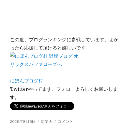
この度、ブログランキングに参戦しています。よか
ったら応援して頂けると嬉しいです。
にほんブログ村
Twitterやってます。フォローよろしくお願いしま
す。
投
カ
3
2026年8月6日
対楽天
コメント
稿
テ
連