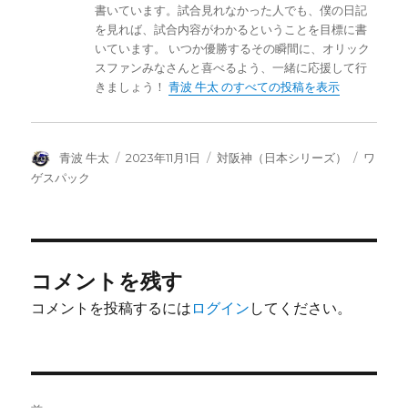
書いています。試合見れなかった人でも、僕の日記
を見れば、試合内容がわかるということを目標に書
いています。 いつか優勝するその瞬間に、オリック
スファンみなさんと喜べるよう、一緒に応援して行
きましょう！
青波 牛太 のすべての投稿を表示
投
投
カ
タ
青波 牛太
2023年11月1日
対阪神（日本シリーズ）
ワ
稿
稿
テ
グ
ゲスパック
者
日:
ゴ
リ
ー
コメントを残す
コメントを投稿するには
ログイン
してください。
投