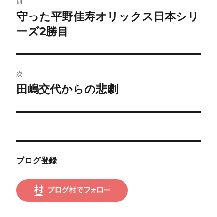
前
稿
守った平野佳寿オリックス日本シリ
前
の
ーズ2勝目
ナ
投
ビ
稿:
ゲ
次
田嶋交代からの悲劇
次
ー
の
シ
投
稿:
ョ
ン
ブログ登録